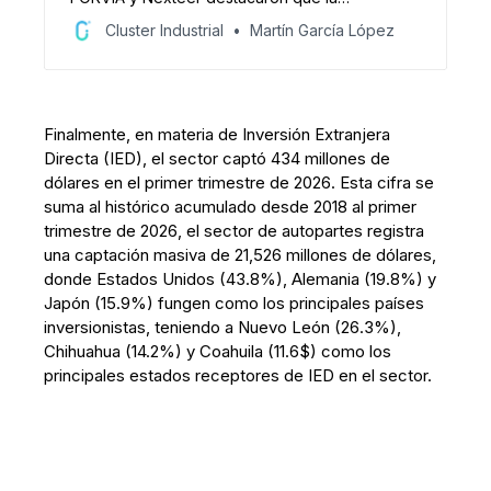
competitividad en Norteamérica exige
Cluster Industrial
Martín García López
flexibilidad operativa, inventarios inteligentes
basados en datos y proveedores adaptables
para lograr cadenas de suministro resilientes.
Finalmente, en materia de Inversión Extranjera
Directa (IED), el sector captó 434 millones de
dólares en el primer trimestre de 2026. Esta cifra se
suma al histórico acumulado desde 2018 al primer
trimestre de 2026, el sector de autopartes registra
una captación masiva de 21,526 millones de dólares,
donde Estados Unidos (43.8%), Alemania (19.8%) y
Japón (15.9%) fungen como los principales países
inversionistas, teniendo a Nuevo León (26.3%),
Chihuahua (14.2%) y Coahuila (11.6$) como los
principales estados receptores de IED en el sector.