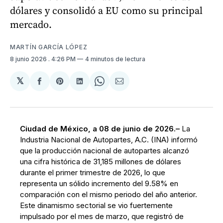
dólares y consolidó a EU como su principal
mercado.
MARTÍN GARCÍA LÓPEZ
8 junio 2026
. 4:26 PM
4 minutos de lectura
𝕏
Compartir
Share
Compartir
Share
Compartir
en
on
en
on
via
Facebook
Pinterest
LinkedIn
WhatsApp
Email
Ciudad de México, a 08 de junio de 2026.–
La
Industria Nacional de Autopartes, A.C. (INA) informó
que la producción nacional de autopartes alcanzó
una cifra histórica de 31,185 millones de dólares
durante el primer trimestre de 2026, lo que
representa un sólido incremento del 9.58% en
comparación con el mismo periodo del año anterior.
Este dinamismo sectorial se vio fuertemente
impulsado por el mes de marzo, que registró de