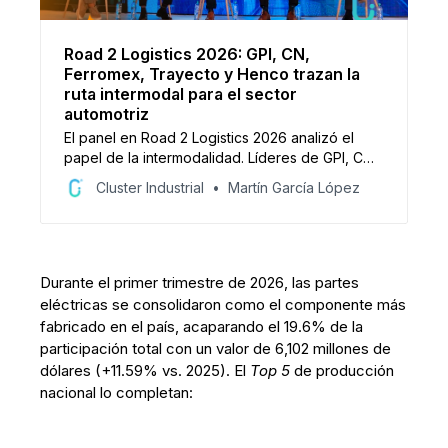
Road 2 Logistics 2026: GPI, CN,
Ferromex, Trayecto y Henco trazan la
ruta intermodal para el sector
automotriz
El panel en Road 2 Logistics 2026 analizó el
papel de la intermodalidad. Líderes de GPI, CN,
Ferromex, Trayecto y Henco destacaron la
Cluster Industrial
Martín García López
integración real entre tren y camión para dar
resiliencia, menor costo total y competitividad al
sector automotriz.
Durante el primer trimestre de 2026, las partes
eléctricas se consolidaron como el componente más
fabricado en el país, acaparando el 19.6% de la
participación total con un valor de 6,102 millones de
dólares (+11.59% vs. 2025). El
Top 5
de producción
nacional lo completan: