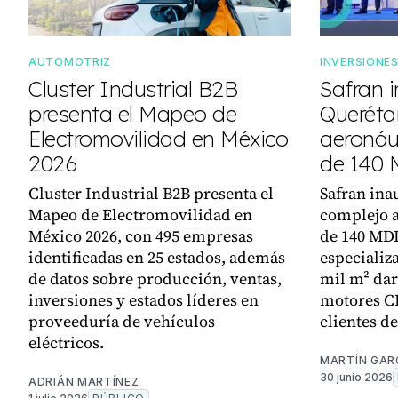
AUTOMOTRIZ
INVERSIONE
Cluster Industrial B2B
Safran 
presenta el Mapeo de
Queréta
Electromovilidad en México
aeronáu
2026
de 140
Cluster Industrial B2B presenta el
Safran ina
Mapeo de Electromovilidad en
complejo a
México 2026, con 495 empresas
de 140 MDD
identificadas en 25 estados, además
especializ
de datos sobre producción, ventas,
mil m² da
inversiones y estados líderes en
motores C
proveeduría de vehículos
clientes d
eléctricos.
MARTÍN GAR
30 junio 2026
ADRIÁN MARTÍNEZ