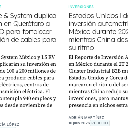
Z
INVERSIONES
e & System duplica
Estados Unidos lid
n en Querétaro a
inversión automotr
 para fortalecer
México durante 20
ión de cables para
mientras China des
su ritmo
 System México y LS EV
El Reporte de Inversión 
licarán su inversión en
en México durante el 2T 
de 100 a 200 millones de
Cluster Industrial B2B m
ra producir cables para
Estados Unidos y Corea d
eléctricos, centros de
marcaron el ritmo del se
nsmisión eléctrica. El
mientras China redujo su
contempla 940 empleos y
inversiones, pero mantu
es desde noviembre de
presencia en nichos estra
ADRIÁN MARTÍNEZ
16 julio 2026
PÚBLICO
CÍA LÓPEZ