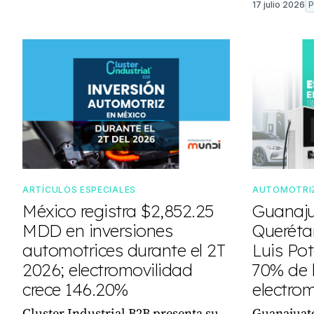
17 julio 2026
ARTÍCULOS ESPECIALES
AUTOMOTRI
México registra $2,852.25
Guanaju
MDD en inversiones
Queréta
automotrices durante el 2T
Luis Pot
2026; electromovilidad
70% de 
crece 146.20%
electro
Cluster Industrial B2B presenta su
Guanajuat