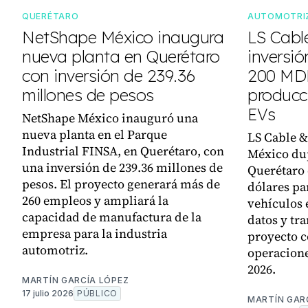
QUERÉTARO
AUTOMOTRI
NetShape México inaugura
LS Cabl
nueva planta en Querétaro
inversió
con inversión de 239.36
200 MDD
millones de pesos
producc
EVs
NetShape México inauguró una
nueva planta en el Parque
LS Cable &
Industrial FINSA, en Querétaro, con
México dup
una inversión de 239.36 millones de
Querétaro 
pesos. El proyecto generará más de
dólares pa
260 empleos y ampliará la
vehículos 
capacidad de manufactura de la
datos y tra
empresa para la industria
proyecto 
automotriz.
operacion
2026.
MARTÍN GARCÍA LÓPEZ
17 julio 2026
PÚBLICO
MARTÍN GAR