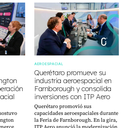
AEROESPACIAL
Querétaro promueve su
ington
industria aeroespacial en
peración
Farnborough y consolida
acial
inversiones con ITP Aero
Querétaro promovió sus
sostuvo
capacidades aeroespaciales durante
ington
la Feria de Farnborough. En la gira,
mmerce
ITP Aero anunció la modernización