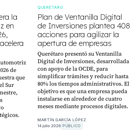
QUERÉTARO
era la
Plan de Ventanilla Digital
iz en
de Inversiones plantea 408
26,
acciones para agilizar la
acelera
apertura de empresas
Querétaro presentó su Ventanilla
Digital de Inversiones, desarrollada
Automotriz
con apoyo de la OCDE, para
2026 de
simplificar trámites y reducir hasta
uestra que
80% los tiempos administrativos. El
el Sur
objetivo es que una empresa pueda
mestre,
instalarse en alrededor de cuatro
s
meses mediante procesos digitales.
vo
tégicos.
MARTÍN GARCÍA LÓPEZ
14 julio 2026
PÚBLICO