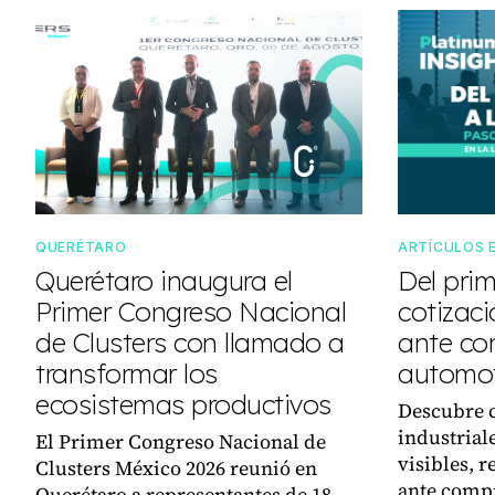
QUERÉTARO
ARTÍCULOS 
Querétaro inaugura el
Del prim
Primer Congreso Nacional
cotizac
de Clusters con llamado a
ante co
transformar los
automot
ecosistemas productivos
Descubre 
industrial
El Primer Congreso Nacional de
visibles, r
Clusters México 2026 reunió en
ante comp
Querétaro a representantes de 18