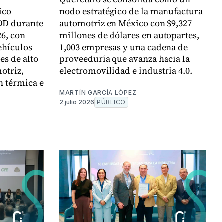
ico
nodo estratégico de la manufactura
MDD durante
automotriz en México con $9,327
26, con
millones de dólares en autopartes,
ehículos
1,003 empresas y una cadena de
es de alto
proveeduría que avanza hacia la
otriz,
electromovilidad e industria 4.0.
n térmica e
MARTÍN GARCÍA LÓPEZ
2 julio 2026
PÚBLICO