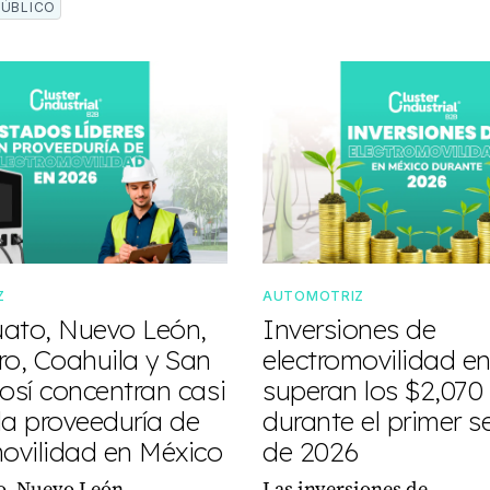
PÚBLICO
Z
AUTOMOTRIZ
ato, Nuevo León,
Inversiones de
ro, Coahuila y San
electromovilidad e
osí concentran casi
superan los $2,07
la proveeduría de
durante el primer s
movilidad en México
de 2026
o, Nuevo León,
Las inversiones de