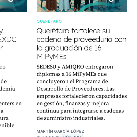
QUERÉTARO
y
Querétaro fortalece su
MEXDC
cadena de proveeduría con
r
la graduación de 16
MiPyMEs
oro
SEDESU y AMIQRO entregaron
diplomas a 16 MiPyMEs que
nde
concluyeron el Programa de
ademia
Desarrollo de Proveedores. Las
empresas fortalecieron capacidades
enters en
en gestión, finanzas y mejora
la
continua para integrarse a cadenas
tura
de suministro industriales.
tenible
MARTÍN GARCÍA LÓPEZ