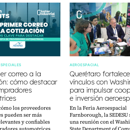
ESPECIALES
AEROESPACIAL
er correo a la
Querétaro fortalece
ión: cómo destacar
vínculos con Wash
mpradores
para impulsar coo
rices
e inversión aeroesp
cómo los proveedores
En la Feria Aeroespacial
es pueden ser más
Farnborough, la SEDESU 
elevantes y confiables
una reunión con el Wash
radores automotrices,
State Department of Co