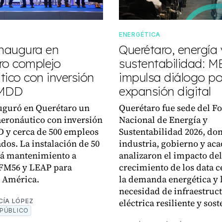
S
ENERGÉTICA
inaugura en
Querétaro, energía 
ro complejo
sustentabilidad: 
tico con inversión
impulsa diálogo po
 MDD
expansión digital
uguró en Querétaro un
Querétaro fue sede del F
eronáutico con inversión
Nacional de Energía y
 y cerca de 500 empleos
Sustentabilidad 2026, do
ados. La instalación de 50
industria, gobierno y ac
rá mantenimiento a
analizaron el impacto del
FM56 y LEAP para
crecimiento de los data c
e América.
la demanda energética y 
necesidad de infraestruc
eléctrica resiliente y sos
CÍA LÓPEZ
PÚBLICO