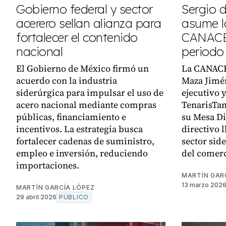
Gobierno federal y sector
Sergio 
acerero sellan alianza para
asume l
fortalecer el contenido
CANACE
nacional
periodo
El Gobierno de México firmó un
La CANACER
acuerdo con la industria
Maza Jimén
siderúrgica para impulsar el uso de
ejecutivo 
acero nacional mediante compras
TenarisTa
públicas, financiamiento e
su Mesa Di
incentivos. La estrategia busca
directivo l
fortalecer cadenas de suministro,
sector sid
empleo e inversión, reduciendo
del comerc
importaciones.
MARTÍN GAR
13 marzo 202
MARTÍN GARCÍA LÓPEZ
29 abril 2026
PÚBLICO