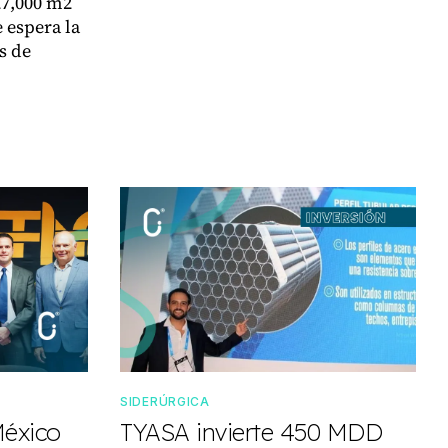
27,000 m2
 espera la
s de
SIDERÚRGICA
México
TYASA invierte 450 MDD