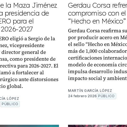
de la Maza Jiménez
Gerdau Corsa refre
a presidencia de
compromiso con el
RO para el
“Hecho en México”
 2026-2027
Gerdau Corsa reafirma su
por producir acero en Mé
O eligió a Sergio de la
el sello “Hecho en Méxic
ez, vicepresidente
más de 1,000 colaborador
y director general de
certificaciones internaci
msa, como presidente de
modelo de economía circ
rectiva para 2026-2027. El
impulsa desarrollo indus
lamó a fortalecer al
impacto social y ambient
erúrgico ante distorsiones
io global.
MARTÍN GARCÍA LÓPEZ
24 febrero 2026
PÚBLICO
CÍA LÓPEZ
6
PÚBLICO