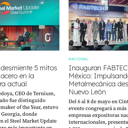
NACIONAL
 desmiente 5 mitos
Inauguran FABTE
 acero en la
México: Impulsand
ra actual
Metalmecánica de
Nuevo León
doya, CEO de Ternium,
 año fue distinguido
Del 6 al 8 de mayo en Cin
maker of the Year, estuvo
evento congregará a más 
, Georgia, donde
empresas expositoras nac
en el Steel Market Update
internacionales, present
foro más importante en