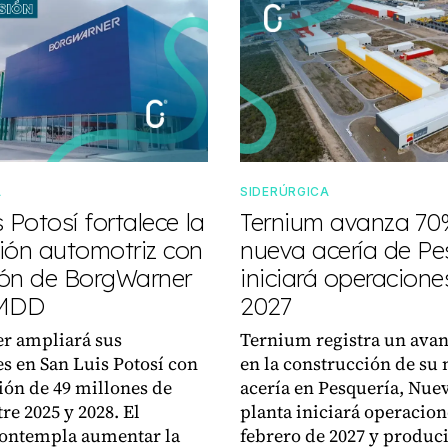
A
SIDERÚRGICA
 Potosí fortalece la
Ternium avanza 70
ión automotriz con
nueva acería de Pe
ón de BorgWarner
iniciará operacione
 MDD
2027
r ampliará sus
Ternium registra un ava
s en San Luis Potosí con
en la construcción de su
ión de 49 millones de
acería en Pesquería, Nue
re 2025 y 2028. El
planta iniciará operacion
contempla aumentar la
febrero de 2027 y produci