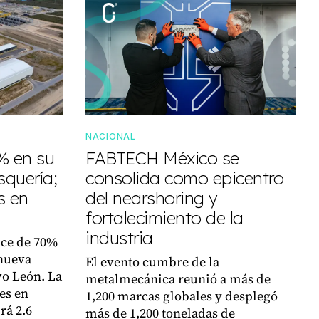
NACIONAL
% en su
FABTECH México se
squería;
consolida como epicentro
s en
del nearshoring y
fortalecimiento de la
industria
nce de 70%
 nueva
El evento cumbre de la
vo León. La
metalmecánica reunió a más de
es en
1,200 marcas globales y desplegó
rá 2.6
más de 1,200 toneladas de