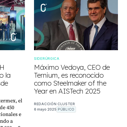
SIDERÚRGICA
CH
Máximo Vedoya, CEO de
o la
Ternium, es reconocido
sde
como Steelmaker of the
Year en AISTech 2025
termex, el
REDACCIÓN CLUSTER
de 450
6 mayo 2025
PÚBLICO
ionales e
ando a