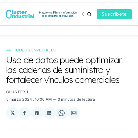
Suscríbete
ARTÍCULOS ESPECIALES
Uso de datos puede optimizar
las cadenas de suministro y
fortalecer vínculos comerciales
CLUSTER 1
5 marzo 2024
. 10:06 AM
3 minutos de lectura
𝕏
Compartir
Share
Compartir
Share
Compartir
en
on
en
on
via
Facebook
Pinterest
LinkedIn
WhatsApp
Email