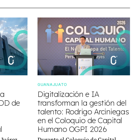
GUANAJUATO
ma
Digitalización e IA
MDD de
transforman la gestión del
talento: Rodrigo Arciniegas
en el Coloquio de Capital
l
Humano OGPI 2026
 Juárez,
Durante el Coloquio de Capital