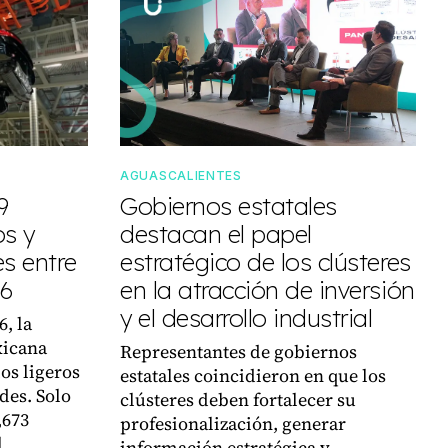
AGUASCALIENTES
9
Gobiernos estatales
os y
destacan el papel
es entre
estratégico de los clústeres
26
en la atracción de inversión
y el desarrollo industrial
6, la
xicana
Representantes de gobiernos
os ligeros
estatales coincidieron en que los
des. Solo
clústeres deben fortalecer su
,673
profesionalización, generar
l
información estratégica y