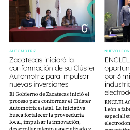
AUTOMOTRIZ
NUEVO LEÓN
Zacatecas iniciará la
ENCLEL
conformación de su Clúster
oportun
Automotriz para impulsar
por 3 m
nuevas inversiones
industri
electro
El Gobierno de Zacatecas inició el
proceso para conformar el Clúster
ENCLELAC 
Automotriz estatal. La iniciativa
León a fab
busca fortalecer la proveeduría
especialist
local, impulsar la innovación,
electrodom
desarrollar talento especializado y
expectativ