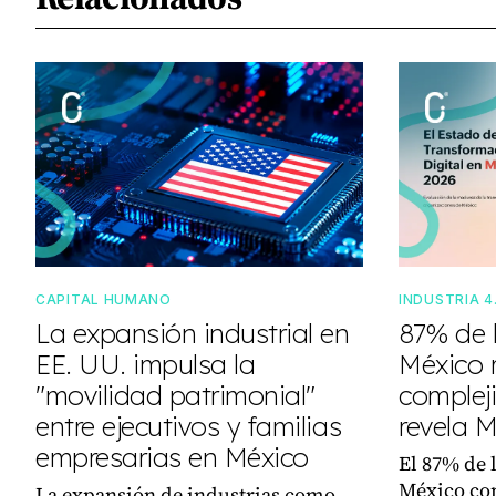
CAPITAL HUMANO
INDUSTRIA 4
La expansión industrial en
87% de 
EE. UU. impulsa la
México 
"movilidad patrimonial"
complej
entre ejecutivos y familias
revela 
empresarias en México
El 87% de 
México con
La expansión de industrias como