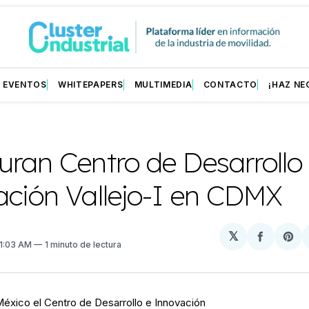
EVENTOS
WHITEPAPERS
MULTIMEDIA
CONTACTO
¡HAZ NE
ran Centro de Desarrollo
ación Vallejo-I en CDMX
𝕏
Compart
Sh
11:03 AM
1 minuto de lectura
en
on
Facebo
Pin
México el Centro de Desarrollo e Innovación