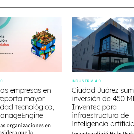
.0
INDUSTRIA 4.0
las empresas en
Ciudad Juárez su
reporta mayor
inversión de 450 
idad tecnológica,
Inventec para
ManageEngine
infraestructura de
inteligencia artificia
las organizaciones en
sidera que la
Inventec eligió HubsPark