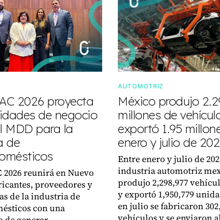
AUTOMOTRIZ
AC 2026 proyecta
México produjo 2.2
idades de negocio
millones de vehícul
il MDD para la
exportó 1.95 millon
a de
enero y julio de 20
domésticos
Entre enero y julio de 202
industria automotriz me
2026 reunirá en Nuevo
produjo 2,298,977 vehícul
ricantes, proveedores y
y exportó 1,950,779 unida
as de la industria de
en julio se fabricaron 302
ésticos con una
vehículos y se enviaron a
a de generar