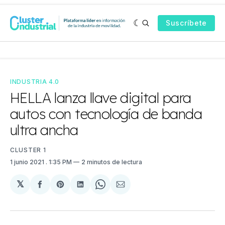
Suscríbete
INDUSTRIA 4.0
HELLA lanza llave digital para
autos con tecnología de banda
ultra ancha
CLUSTER 1
1 junio 2021
. 1:35 PM
2 minutos de lectura
𝕏
Compartir
Share
Compartir
Share
Compartir
en
on
en
on
via
Facebook
Pinterest
LinkedIn
WhatsApp
Email