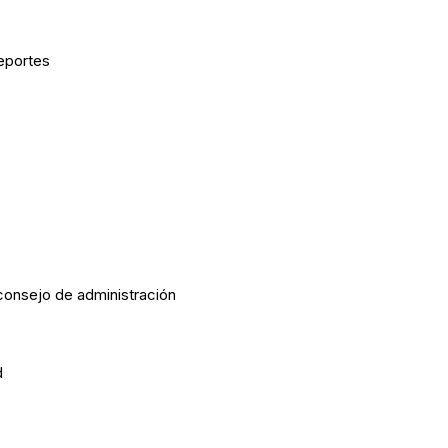
eportes
consejo de administración
d