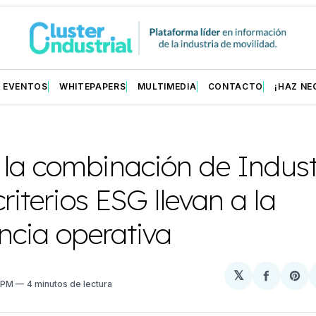
EVENTOS
WHITEPAPERS
MULTIMEDIA
CONTACTO
¡HAZ NE
la combinación de Indust
criterios ESG llevan a la
ncia operativa
𝕏
Compart
Sh
3 PM
4 minutos de lectura
en
on
Facebo
Pin