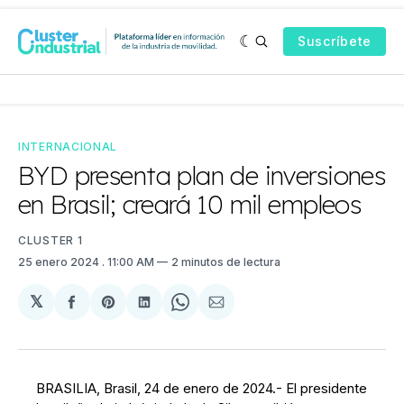
Suscríbete
INTERNACIONAL
BYD presenta plan de inversiones
en Brasil; creará 10 mil empleos
CLUSTER 1
25 enero 2024
. 11:00 AM
2 minutos de lectura
𝕏
Compartir
Share
Compartir
Share
Compartir
en
on
en
on
via
Facebook
Pinterest
LinkedIn
WhatsApp
Email
BRASILIA, Brasil, 24 de enero de 2024.- El presidente