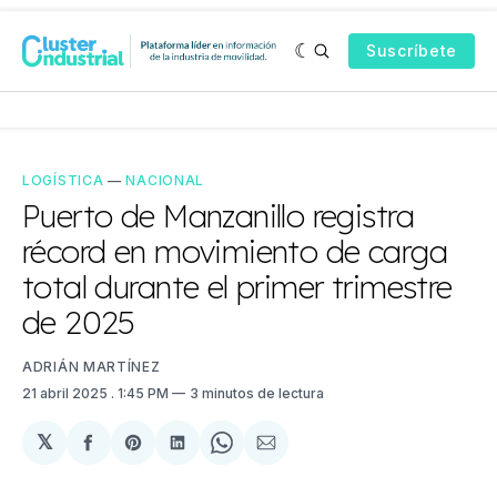
Suscríbete
LOGÍSTICA
—
NACIONAL
Puerto de Manzanillo registra
récord en movimiento de carga
total durante el primer trimestre
de 2025
ADRIÁN MARTÍNEZ
21 abril 2025
. 1:45 PM
3 minutos de lectura
𝕏
Compartir
Share
Compartir
Share
Compartir
en
on
en
on
via
Facebook
Pinterest
LinkedIn
WhatsApp
Email