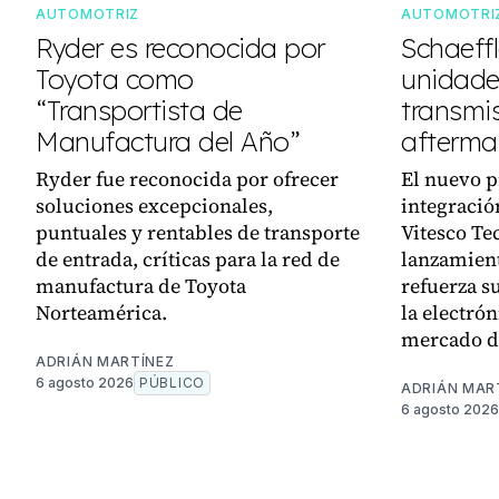
AUTOMOTRIZ
AUTOMOTRI
Ryder es reconocida por
Schaeff
Toyota como
unidades
“Transportista de
transmi
Manufactura del Año”
afterma
Ryder fue reconocida por ofrecer
El nuevo p
soluciones excepcionales,
integració
puntuales y rentables de transporte
Vitesco Te
de entrada, críticas para la red de
lanzamient
manufactura de Toyota
refuerza su
Norteamérica.
la electró
mercado d
ADRIÁN MARTÍNEZ
6 agosto 2026
PÚBLICO
ADRIÁN MAR
6 agosto 2026