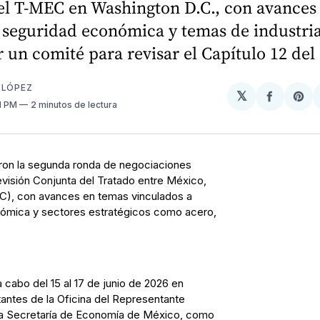
el T-MEC en Washington D.C., con avances 
, seguridad económica y temas de industri
 un comité para revisar el Capítulo 12 del
 LÓPEZ
𝕏
Compart
Sh
51 PM
2 minutos de lectura
en
on
Facebo
Pin
ron la segunda ronda de negociaciones
Revisión Conjunta del Tratado entre México,
), con avances en temas vinculados a
nómica y sectores estratégicos como acero,
 cabo del 15 al 17 de junio de 2026 en
antes de la Oficina del Representante
la Secretaría de Economía de México, como