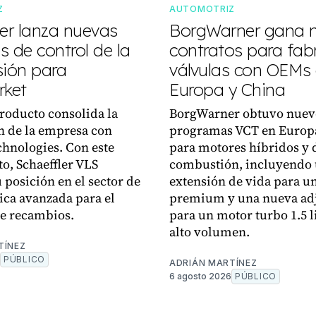
Z
AUTOMOTRIZ
ler lanza nuevas
BorgWarner gana 
 de control de la
contratos para fabr
sión para
válvulas con OEMs
rket
Europa y China
roducto consolida la
BorgWarner obtuvo nuev
n de la empresa con
programas VCT en Europ
chnologies. Con este
para motores híbridos y 
o, Schaeffler VLS
combustión, incluyendo
 posición en el sector de
extensión de vida para u
nica avanzada para el
premium y una nueva ad
e recambios.
para un motor turbo 1.5 l
alto volumen.
TÍNEZ
PÚBLICO
ADRIÁN MARTÍNEZ
6 agosto 2026
PÚBLICO