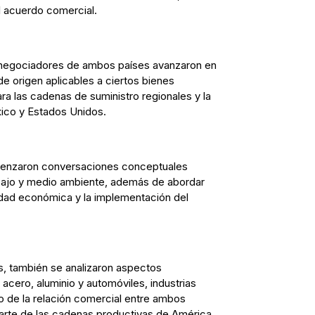
l acuerdo comercial.
s negociadores de ambos países avanzaron en
de origen aplicables a ciertos bienes
ara las cadenas de suministro regionales y la
xico y Estados Unidos.
menzaron conversaciones conceptuales
rabajo y medio ambiente, además de abordar
idad económica y la implementación del
s, también se analizaron aspectos
acero, aluminio y automóviles, industrias
o de la relación comercial entre ambos
arte de las cadenas productivas de América