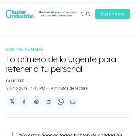
Suscríbete
CAPITAL HUMANO
Lo primero de lo urgente para
retener a tu personal
CLUSTER 1
3 junio 2019
. 4:45 PM
4 minutos de lectura
𝕏
Compartir
Share
Compartir
Share
Compartir
en
on
en
on
via
Facebook
Pinterest
LinkedIn
WhatsApp
Email
"En estas épocas todos hablan de calidad de