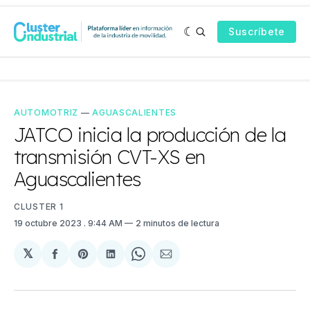
Suscríbete
AUTOMOTRIZ
—
AGUASCALIENTES
JATCO inicia la producción de la
transmisión CVT-XS en
Aguascalientes
CLUSTER 1
19 octubre 2023
. 9:44 AM
2 minutos de lectura
𝕏
Compartir
Share
Compartir
Share
Compartir
en
on
en
on
via
Facebook
Pinterest
LinkedIn
WhatsApp
Email