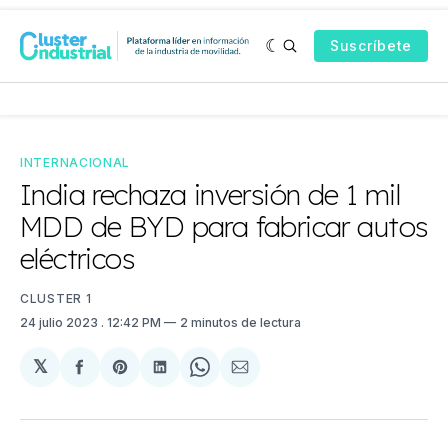
Suscríbete
INTERNACIONAL
India rechaza inversión de 1 mil
MDD de BYD para fabricar autos
eléctricos
CLUSTER 1
24 julio 2023
. 12:42 PM
2 minutos de lectura
𝕏
Compartir
Share
Compartir
Share
Compartir
en
on
en
on
via
Facebook
Pinterest
LinkedIn
WhatsApp
Email