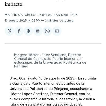
impacto.
MARTÍN GARCÍA LÓPEZ
and
ADRIÁN MARTÍNEZ
13 agosto 2025
. 4:02 PM
3 minutos de lectura
𝕏
Compartir
Share
Compartir
Share
Compartir
en
on
en
on
via
Facebook
Pinterest
LinkedIn
WhatsApp
Email
Imagen: Héctor López Santillana, Director 
General de Guanajuato Puerto Interior con 
estudiantes de la Universidad Politécnica de 
Pénjamo
Silao, Guanajuato, 13 de agosto de 2025.- En su visita
a Guanajuato Puerto Interior, estudiantes de la
Universidad Politécnica de Pénjamo, escucharon a
Héctor López Santillana, Director General, con los
cuales compartió la historia, el desarrollo y la visión a
futuro de esta plataforma logística-industrial,