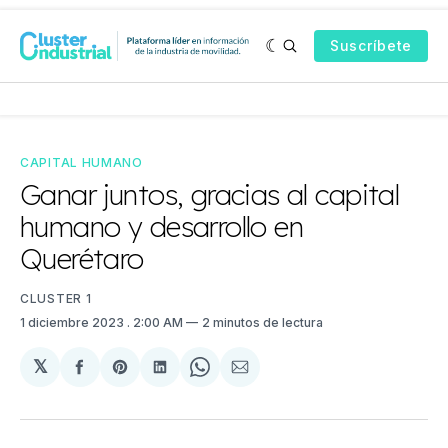
Suscríbete
CAPITAL HUMANO
Ganar juntos, gracias al capital
humano y desarrollo en
Querétaro
CLUSTER 1
1 diciembre 2023
. 2:00 AM
2 minutos de lectura
𝕏
Compartir
Share
Compartir
Share
Compartir
en
on
en
on
via
Facebook
Pinterest
LinkedIn
WhatsApp
Email