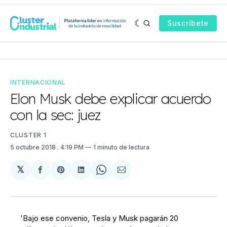
Suscríbete
INTERNACIONAL
Elon Musk debe explicar acuerdo
con la sec: juez
CLUSTER 1
5 octubre 2018
. 4:19 PM
1 minuto de lectura
𝕏
Compartir
Share
Compartir
Share
Compartir
en
on
en
on
via
Facebook
Pinterest
LinkedIn
WhatsApp
Email
'Bajo ese convenio, Tesla y Musk pagarán 20