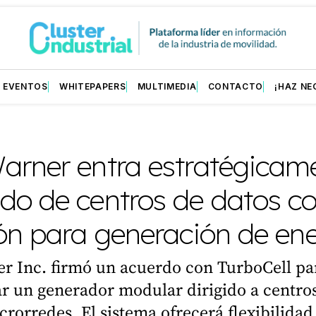
EVENTOS
WHITEPAPERS
MULTIMEDIA
CONTACTO
¡HAZ NE
L
arner entra estratégicame
do de centros de datos c
ón para generación de ene
r Inc. firmó un acuerdo con TurboCell pa
r un generador modular dirigido a centro
crorredes. El sistema ofrecerá flexibilidad