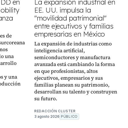
 MDD en
La expansión industrial en
obility
EE. UU. impulsa la
ianza
"movilidad patrimonial"
entre ejecutivos y familias
empresarias en México
es de
 surcoreana
La expansión de industrias como
nos
inteligencia artificial,
do una
semiconductores y manufactura
sarrollo
avanzada está cambiando la forma
en que profesionistas, altos
os y una
ejecutivos, empresarios y sus
roducción
familias planean su patrimonio,
desarrollan su talento y construyen
su futuro.
REDACCIÓN CLUSTER
3 agosto 2026
PÚBLICO