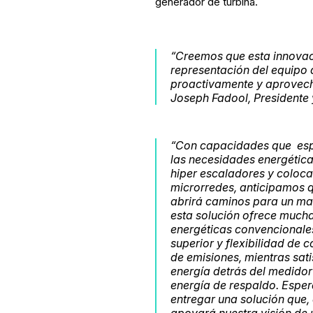
generador de turbina.
“Creemos que esta innovac
representación del equipo
proactivamente y aprovech
Joseph Fadool, Presidente 
“Con capacidades que esp
las necesidades energétic
hiper escaladores y coloca
microrredes, anticipamos q
abrirá caminos para un ma
esta solución ofrece mucha
energéticas convencionales
superior y flexibilidad de
de emisiones, mientras sa
energía detrás del medido
energía de respaldo. Espe
entregar una solución que,
apoyará nuestra visión de