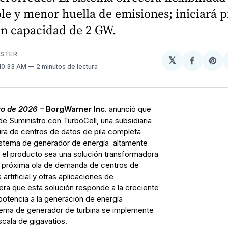
le y menor huella de emisiones; iniciará 
on capacidad de 2 GW.
USTER
𝕏
Compart
Sh
 10:33 AM
2 minutos de lectura
en
on
Facebo
Pin
ro de 2026
– BorgWarner Inc.
anunció que
e Suministro con TurboCell, una subsidiaria
tura de centros de datos de pila completa
sistema de generador de energía altamente
el producto sea una solución transformadora
a próxima ola de demanda de centros de
artificial y otras aplicaciones de
ra que esta solución responde a la creciente
potencia a la generación de energía
stema de generador de turbina se implemente
cala de gigavatios.