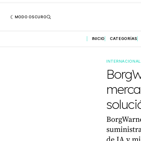
MODO OSCURO
INICIO
CATEGORÍAS
INTERNACIONA
BorgW
merca
soluci
BorgWarne
suministra
de IA y mi