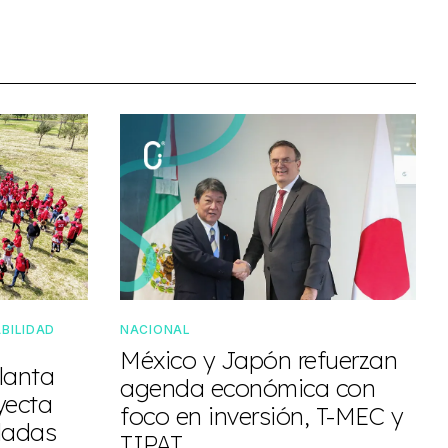
BILIDAD
NACIONAL
México y Japón refuerzan
lanta
agenda económica con
yecta
foco en inversión, T-MEC y
eladas
TIPAT