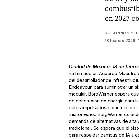
combustib
en 2027 c
REDACCIÓN CL
18 febrero 2026
.
Ciudad de México, 18 de febre
ha firmado un Acuerdo Maestro d
del desarrollador de infraestruc
Endeavour, para suministrar un 
modular. BorgWarner espera que 
de generación de energía para l
datos impulsados por inteligencia 
microrredes. BorgWarner conside
demanda de alternativas de alta 
tradicional. Se espera que el si
para respaldar campus de IA a es