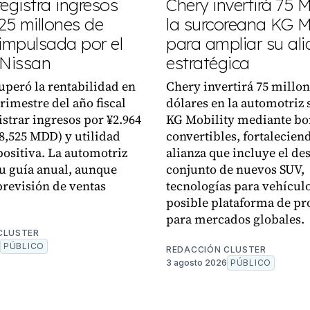
egistra ingresos
Chery invertirá 75
25 millones de
la surcoreana KG M
 impulsada por el
para ampliar su al
:Nissan
estratégica
uperó la rentabilidad en
Chery invertirá 75 millon
rimestre del año fiscal
dólares en la automotriz
istrar ingresos por ¥2.964
KG Mobility mediante bo
18,525 MDD) y utilidad
convertibles, fortalecien
positiva. La automotriz
alianza que incluye el de
u guía anual, aunque
conjunto de nuevos SUV,
previsión de ventas
tecnologías para vehícul
posible plataforma de p
para mercados globales.
CLUSTER
PÚBLICO
REDACCIÓN CLUSTER
3 agosto 2026
PÚBLICO