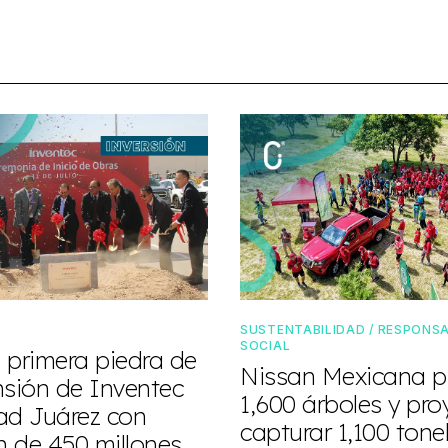
SUSTENTABILIDAD / RESPONSA
SOCIAL
 primera piedra de
Nissan Mexicana p
nsión de Inventec
1,600 árboles y pro
ad Juárez con
capturar 1,100 ton
n de 450 millones