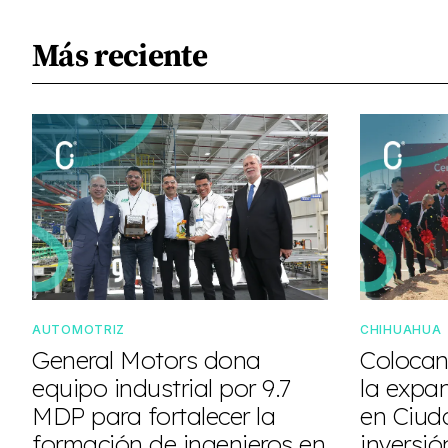
Más reciente
AUTOMOTRIZ
CHIHUAHUA
General Motors dona
Colocan
equipo industrial por 9.7
la expa
MDP para fortalecer la
en Ciud
formación de ingenieros en
inversió