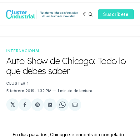
Suscríbete
INTERNACIONAL
Auto Show de Chicago: Todo lo
que debes saber
CLUSTER 1
5 febrero 2019
. 1:32 PM
1 minuto de lectura
𝕏
Compartir
Share
Compartir
Share
Compartir
en
on
en
on
via
Facebook
Pinterest
LinkedIn
WhatsApp
Email
En días pasados, Chicago se encontraba congelado