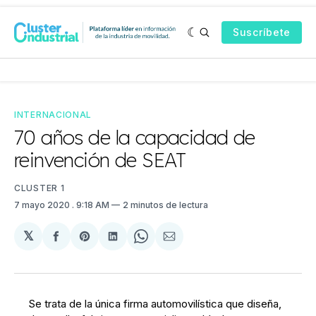
Suscríbete
INTERNACIONAL
70 años de la capacidad de
reinvención de SEAT
CLUSTER 1
7 mayo 2020
. 9:18 AM
2 minutos de lectura
𝕏
Compartir
Share
Compartir
Share
Compartir
en
on
en
on
via
Facebook
Pinterest
LinkedIn
WhatsApp
Email
Se trata de la única firma automovilística que diseña,