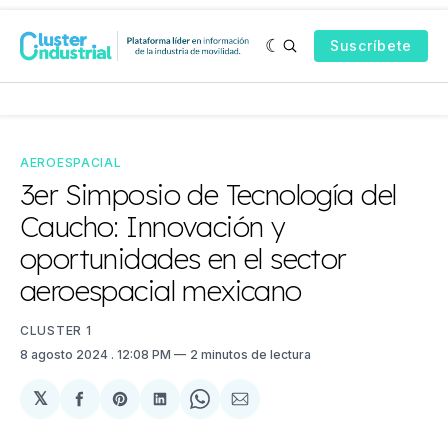
Suscríbete
AEROESPACIAL
3er Simposio de Tecnología del
Caucho: Innovación y
oportunidades en el sector
aeroespacial mexicano
CLUSTER 1
8 agosto 2024
. 12:08 PM
2 minutos de lectura
𝕏
Compartir
Share
Compartir
Share
Compartir
en
on
en
on
via
Facebook
Pinterest
LinkedIn
WhatsApp
Email