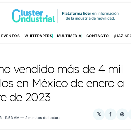
EVENTOS
WHITEPAPERS
MULTIMEDIA
CONTACTO
¡HAZ NE
ha vendido más de 4 mil
los en México de enero a
re de 2023
𝕏
Compart
Sh
23
. 11:53 AM
2 minutos de lectura
en
on
Facebo
Pin