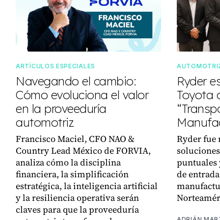
ARTÍCULOS ESPECIALES
AUTOMOTRI
Navegando el cambio:
Ryder e
Cómo evoluciona el valor
Toyota
en la proveeduría
“Transpo
automotriz
Manufac
Francisco Maciel, CFO NAO &
Ryder fue 
Country Lead México de FORVIA,
soluciones
analiza cómo la disciplina
puntuales 
financiera, la simplificación
de entrada,
estratégica, la inteligencia artificial
manufactu
y la resiliencia operativa serán
Norteamér
claves para que la proveeduría
ADRIÁN MAR