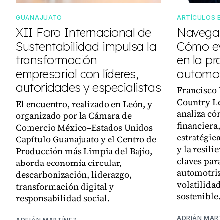
GUANAJUATO
ARTÍCULOS 
XII Foro Internacional de
Navegan
Sustentabilidad impulsa la
Cómo ev
transformación
en la pr
empresarial con líderes,
automot
autoridades y especialistas
Francisco
Country L
El encuentro, realizado en León, y
analiza có
organizado por la Cámara de
financiera,
Comercio México–Estados Unidos
estratégica
Capítulo Guanajuato y el Centro de
y la resili
Producción más Limpia del Bajío,
claves par
aborda economía circular,
automotriz
descarbonización, liderazgo,
volatilida
transformación digital y
sostenible
responsabilidad social.
ADRIÁN MAR
ADRIÁN MARTÍNEZ