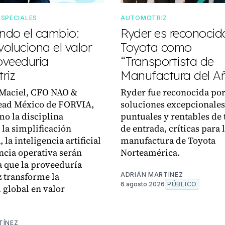
ESPECIALES
AUTOMOTRIZ
do el cambio:
Ryder es reconocid
oluciona el valor
Toyota como
oveeduría
“Transportista de
riz
Manufactura del A
 Maciel, CFO NAO &
Ryder fue reconocida por
ead México de FORVIA,
soluciones excepcionales
mo la disciplina
puntuales y rentables de 
 la simplificación
de entrada, críticas para 
, la inteligencia artificial
manufactura de Toyota
encia operativa serán
Norteamérica.
a que la proveeduría
 transforme la
ADRIÁN MARTÍNEZ
6 agosto 2026
PÚBLICO
d global en valor
.
TÍNEZ