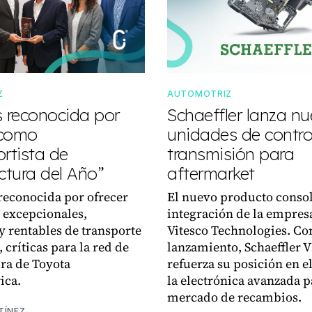
Z
AUTOMOTRIZ
s reconocida por
Schaeffler lanza n
 como
unidades de control
rtista de
transmisión para
tura del Año”
aftermarket
reconocida por ofrecer
El nuevo producto consol
 excepcionales,
integración de la empres
y rentables de transporte
Vitesco Technologies. Co
 críticas para la red de
lanzamiento, Schaeffler 
ra de Toyota
refuerza su posición en el
ica.
la electrónica avanzada p
mercado de recambios.
TÍNEZ