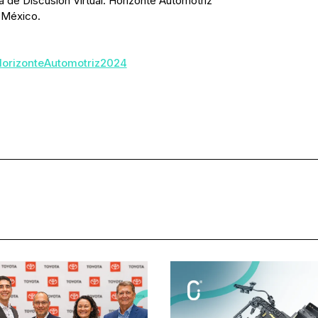
a de Discusión Virtual: Horizonte Automotriz
 México.
HorizonteAutomotriz2024