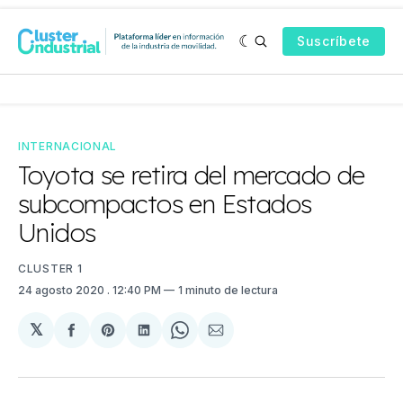
Suscríbete
INTERNACIONAL
Toyota se retira del mercado de
subcompactos en Estados
Unidos
CLUSTER 1
24 agosto 2020
. 12:40 PM
1 minuto de lectura
𝕏
Compartir
Share
Compartir
Share
Compartir
en
on
en
on
via
Facebook
Pinterest
LinkedIn
WhatsApp
Email