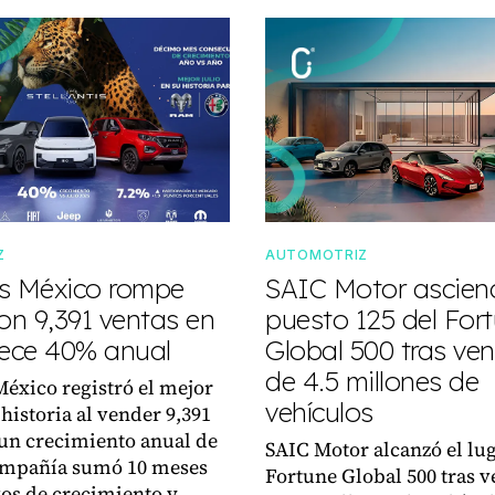
Z
AUTOMOTRIZ
tis México rompe
SAIC Motor ascien
on 9,391 ventas en
puesto 125 del For
crece 40% anual
Global 500 tras ve
de 4.5 millones de
 México registró el mejor
vehículos
 historia al vender 9,391
un crecimiento anual de
SAIC Motor alcanzó el lug
ompañía sumó 10 meses
Fortune Global 500 tras 
os de crecimiento y