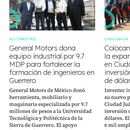
AUTOMOTRIZ
CHIHUAHUA
General Motors dona
Colocan
equipo industrial por 9.7
la expa
MDP para fortalecer la
en Ciud
formación de ingenieros en
inversió
Guerrero
de dóla
General Motors de México donó
Inventec i
herramienta, mobiliario y
su nuevo p
maquinaria especializada por 9.7
Ciudad Juá
millones de pesos a la Universidad
inversión 
Tecnológica y Politécnica de la
dólares. E
Sierra de Guerrero. El apoyo
6 mil empl