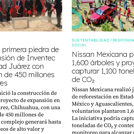
SUSTENTABILIDAD / RESPONSA
SOCIAL
 primera piedra de
Nissan Mexicana p
nsión de Inventec
1,600 árboles y pro
ad Juárez con
capturar 1,100 ton
n de 450 millones
de CO₂
res
Nissan Mexicana realizó 
nició la construcción de
de reforestación en Estad
royecto de expansión en
México y Aguascalientes,
rez, Chihuahua, con una
voluntarios plantaron 1,6
de 450 millones de
La iniciativa podría capt
l complejo generará hasta
toneladas de CO₂ y cont
eos de alto valor y
monitoreo para alcanzar