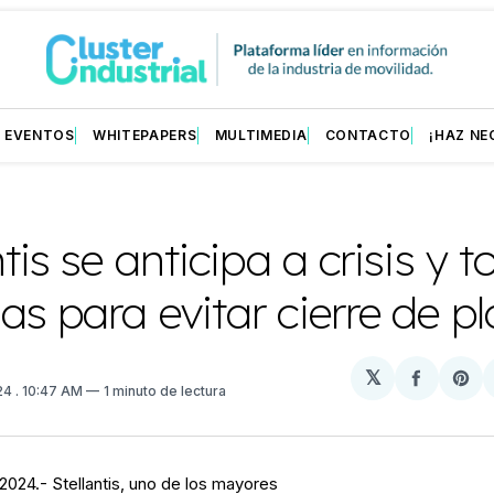
EVENTOS
WHITEPAPERS
MULTIMEDIA
CONTACTO
¡HAZ NE
ntis se anticipa a crisis y 
s para evitar cierre de p
𝕏
Compart
Sh
024
. 10:47 AM
1 minuto de lectura
en
on
Facebo
Pin
 2024.- Stellantis, uno de los mayores