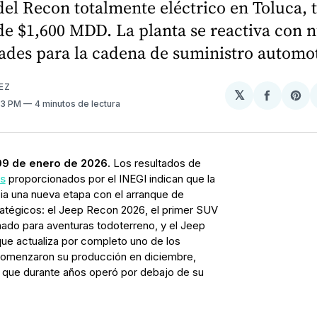
del Recon totalmente eléctrico en Toluca, 
de $1,600 MDD. La planta se reactiva con 
ades para la cadena de suministro automot
EZ
𝕏
Compart
Sh
03 PM
4 minutos de lectura
en
on
Facebo
Pin
09 de enero de 2026.
Los resultados de
os
proporcionados por el INEGI indican que la
icia una nueva etapa con el arranque de
atégicos: el Jeep Recon 2026, el primer SUV
ado para aventuras todoterreno, y el Jeep
ue actualiza por completo uno de los
omenzaron su producción en diciembre,
a que durante años operó por debajo de su