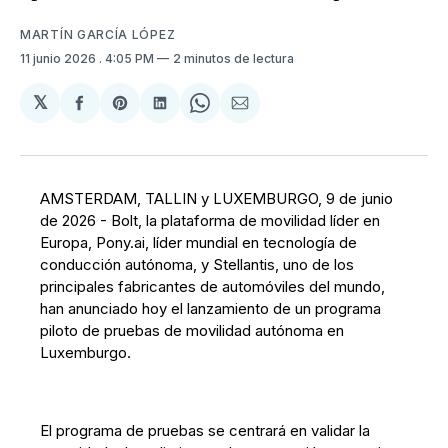
MARTÍN GARCÍA LÓPEZ
11 junio 2026
. 4:05 PM
2 minutos de lectura
𝕏
Compartir
Share
Compartir
Share
Compartir
en
on
en
on
via
Facebook
Pinterest
LinkedIn
WhatsApp
Email
AMSTERDAM, TALLIN y LUXEMBURGO, 9 de junio
de 2026 - Bolt, la plataforma de movilidad líder en
Europa, Pony.ai, líder mundial en tecnología de
conducción autónoma, y Stellantis, uno de los
principales fabricantes de automóviles del mundo,
han anunciado hoy el lanzamiento de un programa
piloto de pruebas de movilidad autónoma en
Luxemburgo.
El programa de pruebas se centrará en validar la