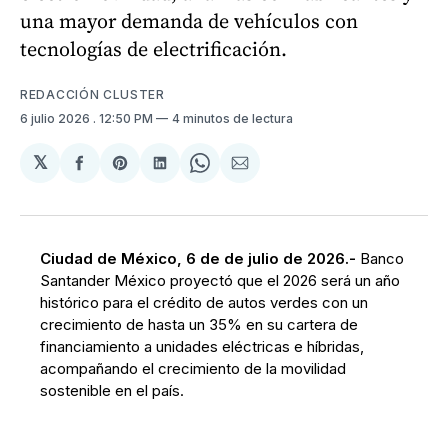
una mayor demanda de vehículos con
tecnologías de electrificación.
REDACCIÓN CLUSTER
6 julio 2026
. 12:50 PM
4 minutos de lectura
𝕏
Compartir
Share
Compartir
Share
Compartir
en
on
en
on
via
Facebook
Pinterest
LinkedIn
WhatsApp
Email
Ciudad de México, 6 de de julio de 2026.-
Banco
Santander México proyectó que el 2026 será un año
histórico para el crédito de autos verdes con un
crecimiento de hasta un 35% en su cartera de
financiamiento a unidades eléctricas e híbridas,
acompañando el crecimiento de la movilidad
sostenible en el país.