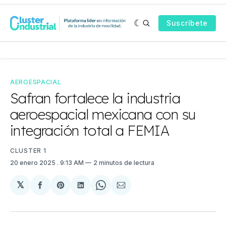
Suscríbete
AEROESPACIAL
Safran fortalece la industria
aeroespacial mexicana con su
integración total a FEMIA
CLUSTER 1
20 enero 2025
. 9:13 AM
2 minutos de lectura
𝕏
Compartir
Share
Compartir
Share
Compartir
en
on
en
on
via
Facebook
Pinterest
LinkedIn
WhatsApp
Email