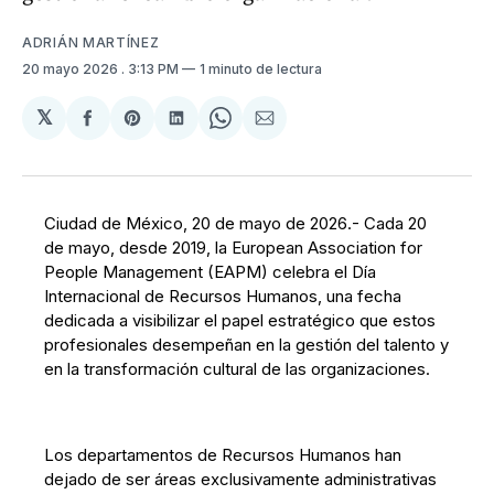
ADRIÁN MARTÍNEZ
20 mayo 2026
. 3:13 PM
1 minuto de lectura
𝕏
Compartir
Share
Compartir
Share
Compartir
en
on
en
on
via
Facebook
Pinterest
LinkedIn
WhatsApp
Email
Ciudad de México, 20 de mayo de 2026.-​ Cada 20
de mayo, desde 2019, la European Association for
People Management (EAPM) celebra el Día
Internacional de Recursos Humanos, una fecha
dedicada a visibilizar el papel estratégico que estos
profesionales desempeñan en la gestión del talento y
en la transformación cultural de las organizaciones.
Los departamentos de Recursos Humanos han
dejado de ser áreas exclusivamente administrativas