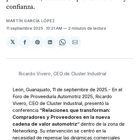
confianza.
MARTÍN GARCÍA LÓPEZ
11 septiembre 2025
. 10:21 AM
2 minutos de lectura
𝕏
Compartir
Share
Compartir
Share
Compartir
en
on
en
on
via
Facebook
Pinterest
LinkedIn
WhatsApp
Email
Ricardo Vivero, CEO de Cluster Industrial
León, Guanajuato, 11 de septiembre de 2025.- En el
Foro de Proveeduría Automotriz 2025, Ricardo
Vivero, CEO de Cluster Industrial, presentó la
conferencia
“Relaciones que transforman:
Compradores y Proveedores en la nueva
cadena de valor automotriz”
dentro de la zona de
Networking. Su intervención se centró en la
necesidad de repensar las dinámicas comerciales