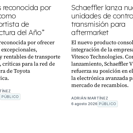
s reconocida por
Schaeffler lanza n
 como
unidades de control
rtista de
transmisión para
tura del Año”
aftermarket
reconocida por ofrecer
El nuevo producto consol
 excepcionales,
integración de la empres
y rentables de transporte
Vitesco Technologies. Co
 críticas para la red de
lanzamiento, Schaeffler 
ra de Toyota
refuerza su posición en el
ica.
la electrónica avanzada p
mercado de recambios.
TÍNEZ
PÚBLICO
ADRIÁN MARTÍNEZ
6 agosto 2026
PÚBLICO