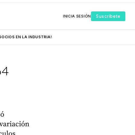
Suscríbete
INICIA SESIÓN
GOCIOS EN LA INDUSTRIA!
64
zó
variación
culos,