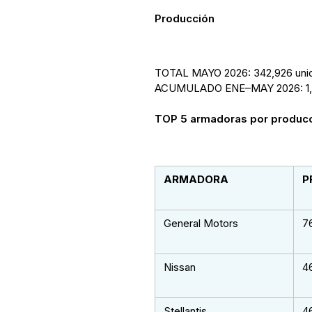
Producción
TOTAL MAYO 2026: 342,926 uni
ACUMULADO ENE–MAY 2026: 1,64
TOP 5 armadoras por produc
ARMADORA
P
General Motors
7
Nissan
4
Stellantis
4