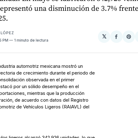
 representó una disminución de 3.7% frent
25.
 LÓPEZ
𝕏
Compart
Sh
55 PM
1 minuto de lectura
en
on
Facebo
Pin
ndustria automotriz mexicana mostró un
ectoria de crecimiento durante el periodo de
onsolidación observada en el primer
stacó por un sólido desempeño en el
portaciones, mientras que la producción
ración, de acuerdo con datos del Registro
utomotriz de Vehículos Ligeros (RAIAVL) del
los ligeros alcanzó 342,926 unidades, lo que