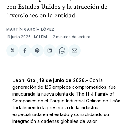
con Estados Unidos y la atracción de
inversiones en la entidad.
MARTÍN GARCÍA LÓPEZ
19 junio 2026
. 1:01 PM
2 minutos de lectura
𝕏
Compartir
Share
Compartir
Share
Compartir
en
on
en
on
via
Facebook
Pinterest
LinkedIn
WhatsApp
Email
León, Gto., 19 de junio de 2026.-
Con la
generación de 125 empleos comprometidos, fue
inaugurada la nueva planta de The H-J Family of
Companies en el Parque Industrial Colinas de León,
fortaleciendo la presencia de la industria
especializada en el estado y consolidando su
integración a cadenas globales de valor.