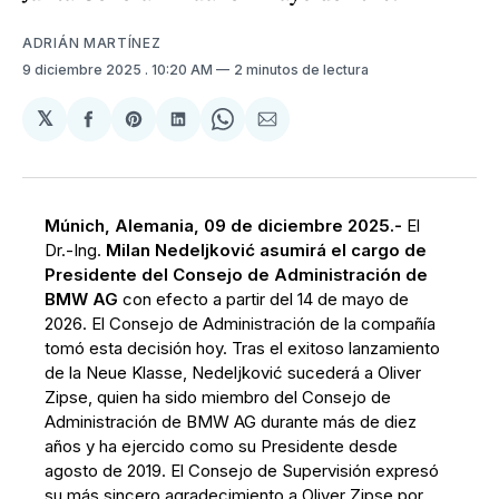
ADRIÁN MARTÍNEZ
9 diciembre 2025
. 10:20 AM
2 minutos de lectura
𝕏
Compartir
Share
Compartir
Share
Compartir
en
on
en
on
via
Facebook
Pinterest
LinkedIn
WhatsApp
Email
Múnich, Alemania, 09 de diciembre 2025.-
El
Dr.‑Ing.
Milan Nedeljković asumirá el cargo de
Presidente del Consejo de Administración de
BMW AG
con efecto a partir del 14 de mayo de
2026. El Consejo de Administración de la compañía
tomó esta decisión hoy. Tras el exitoso lanzamiento
de la Neue Klasse, Nedeljković sucederá a Oliver
Zipse, quien ha sido miembro del Consejo de
Administración de BMW AG durante más de diez
años y ha ejercido como su Presidente desde
agosto de 2019. El Consejo de Supervisión expresó
su más sincero agradecimiento a Oliver Zipse por