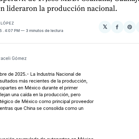
n lideraron la producción nacional.
 LÓPEZ
𝕏
Compart
Sh
25
. 4:07 PM
3 minutos de lectura
en
on
Facebo
Pin
raceli Gómez
re de 2025.- La Industria Nacional de
sultados más recientes de la producción,
topartes en México durante el primer
ejan una caída en la producción, pero
atégico de México como principal proveedor
entras que China se consolida como un