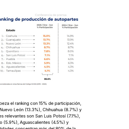
beza el ranking con 15% de participación,
 Nuevo León (13.3%), Chihuahua (8.7%) y
s relevantes son San Luis Potosí (7.1%),
o (5.9%), Aguascalientes (4.5%) y
ntidades concentran más del 80% de la