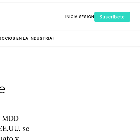
Suscríbete
INICIA SESIÓN
GOCIOS EN LA INDUSTRIA!
e
29 MDD
EE.UU. se
uato y