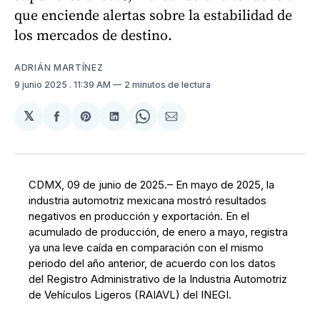
que enciende alertas sobre la estabilidad de
los mercados de destino.
ADRIÁN MARTÍNEZ
9 junio 2025
. 11:39 AM
2 minutos de lectura
𝕏
Compartir
Share
Compartir
Share
Compartir
en
on
en
on
via
Facebook
Pinterest
LinkedIn
WhatsApp
Email
CDMX, 09 de junio de 2025.– En mayo de 2025, la
industria automotriz mexicana mostró resultados
negativos en producción y exportación. En el
acumulado de producción, de enero a mayo, registra
ya una leve caída en comparación con el mismo
periodo del año anterior, de acuerdo con los datos
del Registro Administrativo de la Industria Automotriz
de Vehículos Ligeros (RAIAVL) del INEGI.