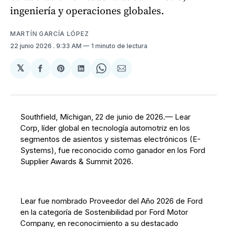
ingeniería y operaciones globales.
MARTÍN GARCÍA LÓPEZ
22 junio 2026
. 9:33 AM
1 minuto de lectura
𝕏
Compartir
Share
Compartir
Share
Compartir
en
on
en
on
via
Facebook
Pinterest
LinkedIn
WhatsApp
Email
Southfield, Míchigan, 22 de junio de 2026.— Lear
Corp, líder global en tecnología automotriz en los
segmentos de asientos y sistemas electrónicos (E-
Systems), fue reconocido como ganador en los Ford
Supplier Awards & Summit 2026.
Lear fue nombrado Proveedor del Año 2026 de Ford
en la categoría de Sostenibilidad por Ford Motor
Company, en reconocimiento a su destacado