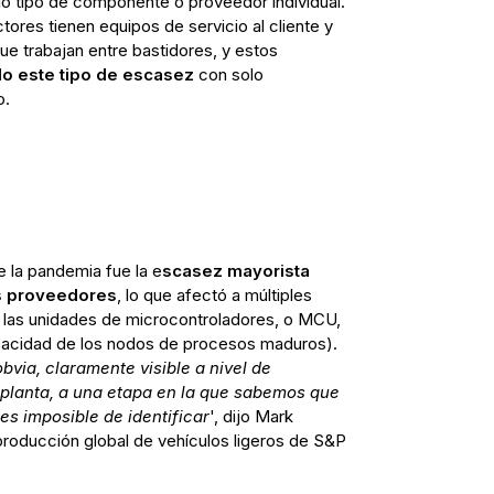
lo tipo de componente o proveedor individual.
res tienen equipos de servicio al cliente y
ue trabajan entre bastidores, y estos
o este tipo de escasez
con solo
o.
e la pandemia fue la e
scasez mayorista
os proveedores
, lo que afectó a múltiples
 las unidades de microcontroladores, o MCU,
pacidad de los nodos de procesos maduros).
via, claramente visible a nivel de
 planta, a una etapa en la que sabemos que
es imposible de identificar
', dijo Mark
 producción global de vehículos ligeros de S&P