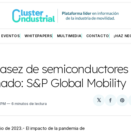
EVENTOS
WHITEPAPERS
MULTIMEDIA
CONTACTO
¡HAZ NE
casez de semiconductores
ado: S&P Global Mobility
𝕏
Compart
Sh
5 PM
6 minutos de lectura
en
on
Facebo
Pin
io de 2023.- El impacto de la pandemia de