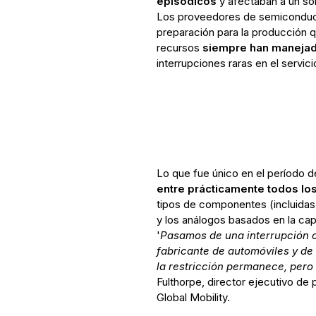
episódicos
y afectaban a un so
Los proveedores de semiconducto
preparación para la producción q
recursos
siempre han manejad
interrupciones raras en el servici
Lo que fue único en el período d
entre prácticamente todos l
tipos de componentes (incluidas
y los análogos basados en la ca
'
Pasamos de una interrupción ob
fabricante de automóviles y de
la restricción permanece, pero 
Fulthorpe, director ejecutivo de
Global Mobility.