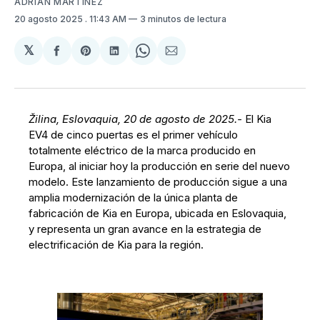
ADRIÁN MARTÍNEZ
20 agosto 2025
. 11:43 AM
3 minutos de lectura
𝕏
Compartir
Share
Compartir
Share
Compartir
en
on
en
on
via
Facebook
Pinterest
LinkedIn
WhatsApp
Email
Žilina, Eslovaquia, 20 de agosto de 2025.-
El Kia
EV4 de cinco puertas es el primer vehículo
totalmente eléctrico de la marca producido en
Europa, al iniciar hoy la producción en serie del nuevo
modelo. Este lanzamiento de producción sigue a una
amplia modernización de la única planta de
fabricación de Kia en Europa, ubicada en Eslovaquia,
y representa un gran avance en la estrategia de
electrificación de Kia para la región.