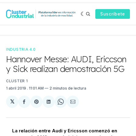
Suscríbete
INDUSTRIA 4.0
Hannover Messe: AUDI, Ericcson
y Sick realizan demostración 5G
CLUSTER 1
1 abril 2019
. 11:01 AM
2 minutos de lectura
𝕏
Compartir
Share
Compartir
Share
Compartir
en
on
en
on
via
Facebook
Pinterest
LinkedIn
WhatsApp
Email
La relación entre Audi y Ericsson comenzó en