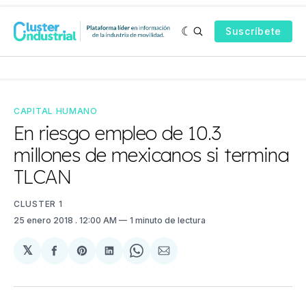
Suscríbete
CAPITAL HUMANO
En riesgo empleo de 10.3
millones de mexicanos si termina
TLCAN
CLUSTER 1
25 enero 2018
. 12:00 AM
1 minuto de lectura
𝕏
Compartir
Share
Compartir
Share
Compartir
en
on
en
on
via
Facebook
Pinterest
LinkedIn
WhatsApp
Email