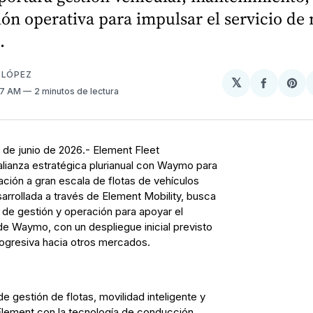
ón operativa para impulsar el servicio de
.
 LÓPEZ
𝕏
Compart
Sh
:17 AM
2 minutos de lectura
en
on
Facebo
Pin
9 de junio de 2026.- Element Fleet
ianza estratégica plurianual con Waymo para
ación a gran escala de flotas de vehículos
rrollada a través de Element Mobility, busca
s de gestión y operación para apoyar el
e Waymo, con un despliegue inicial previsto
ogresiva hacia otros mercados.
 gestión de flotas, movilidad inteligente y
 Element con la tecnología de conducción