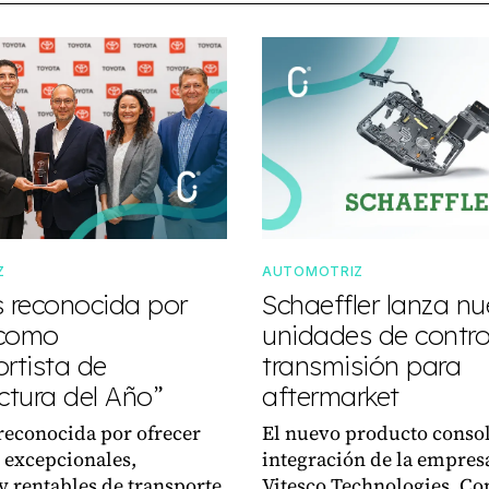
Z
AUTOMOTRIZ
s reconocida por
Schaeffler lanza n
 como
unidades de control
rtista de
transmisión para
tura del Año”
aftermarket
reconocida por ofrecer
El nuevo producto consol
 excepcionales,
integración de la empres
y rentables de transporte
Vitesco Technologies. Co