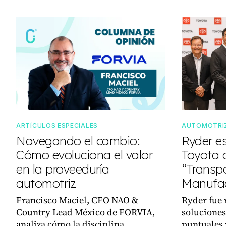
ARTÍCULOS ESPECIALES
AUTOMOTRI
Navegando el cambio:
Ryder e
Cómo evoluciona el valor
Toyota
en la proveeduría
“Transpo
automotriz
Manufac
Francisco Maciel, CFO NAO &
Ryder fue 
Country Lead México de FORVIA,
soluciones
analiza cómo la disciplina
puntuales 