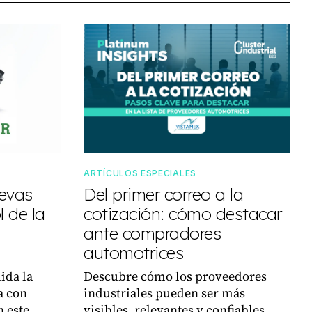
ARTÍCULOS ESPECIALES
uevas
Del primer correo a la
 de la
cotización: cómo destacar
ante compradores
automotrices
ida la
Descubre cómo los proveedores
a con
industriales pueden ser más
n este
visibles, relevantes y confiables