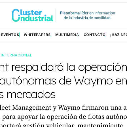
EVENTOS
WHITEPAPERS
MULTIMEDIA
CONTACTO
¡HAZ NE
—
INTERNACIONAL
t respaldará la operació
s autónomas de Waymo e
s mercados
leet Management y Waymo firmaron una a
 para apoyar la operación de flotas autón
ortará gestión vehicular, mantenimiento,