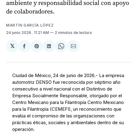
ambiente y responsabilidad social con apoyo
de colaboradores.
MARTÍN GARCÍA LÓPEZ
24 junio 2026
. 11:21 AM
2 minutos de lectura
𝕏
Compartir
Share
Compartir
Share
Compartir
en
on
en
on
via
Facebook
Pinterest
LinkedIn
WhatsApp
Email
Ciudad de México, 24 de junio de 2026.- La empresa
automotriz DENSO fue reconocida por séptimo año
consecutivo a nivel nacional con el Distintivo de
Empresa Socialmente Responsable, otorgado por el
Centro Mexicano para la Filantropía Centro Mexicano
para la Filantropía (CEMEFI), un reconocimiento que
evalúa el compromiso de las organizaciones con
prácticas éticas, sociales y ambientales dentro de su
operación.