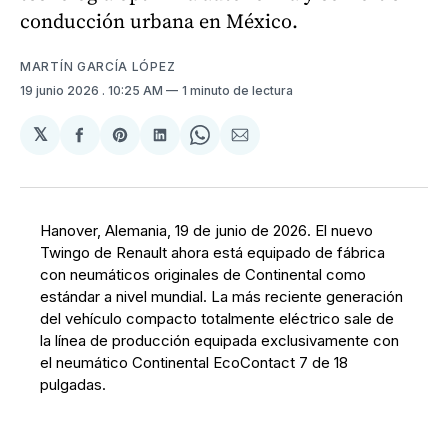
conducción urbana en México.
MARTÍN GARCÍA LÓPEZ
19 junio 2026
. 10:25 AM
1 minuto de lectura
𝕏
Compartir
Share
Compartir
Share
Compartir
en
on
en
on
via
Facebook
Pinterest
LinkedIn
WhatsApp
Email
Hanover, Alemania, 19 de junio de 2026. El nuevo
Twingo de Renault ahora está equipado de fábrica
con neumáticos originales de Continental como
estándar a nivel mundial. La más reciente generación
del vehículo compacto totalmente eléctrico sale de
la línea de producción equipada exclusivamente con
el neumático Continental EcoContact 7 de 18
pulgadas.