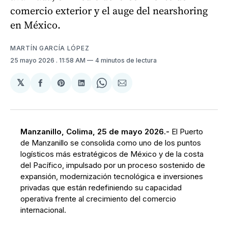
comercio exterior y el auge del nearshoring
en México.
MARTÍN GARCÍA LÓPEZ
25 mayo 2026
. 11:58 AM
4 minutos de lectura
𝕏
Compartir
Share
Compartir
Share
Compartir
en
on
en
on
via
Facebook
Pinterest
LinkedIn
WhatsApp
Email
Manzanillo, Colima, 25 de mayo 2026.-
El
Puerto
de Manzanillo se consolida como uno de los puntos
logísticos más estratégicos de México y de la costa
del Pacífico, impulsado por un proceso sostenido de
expansión, modernización tecnológica e inversiones
privadas que están redefiniendo su capacidad
operativa frente al crecimiento del comercio
internacional.