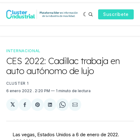
Suscríbete
INTERNACIONAL
CES 2022: Cadillac trabaja en
auto autónomo de lujo
CLUSTER 1
6 enero 2022
. 2:20 PM
1 minuto de lectura
𝕏
Compartir
Share
Compartir
Share
Compartir
en
on
en
on
via
Facebook
Pinterest
LinkedIn
WhatsApp
Email
Las vegas, Estados Unidos a 6 de enero de 2022.