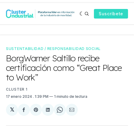
Suscríbete
SUSTENTABILIDAD / RESPONSABILIDAD SOCIAL
BorgWarner Saltillo recibe
certificación como “Great Place
to Work”
CLUSTER 1
17 enero 2024
. 1:39 PM
1 minuto de lectura
𝕏
Compartir
Share
Compartir
Share
Compartir
en
on
en
on
via
Facebook
Pinterest
LinkedIn
WhatsApp
Email