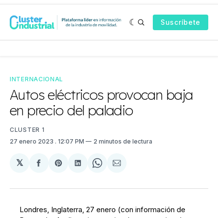
Suscríbete
INTERNACIONAL
Autos eléctricos provocan baja
en precio del paladio
CLUSTER 1
27 enero 2023
. 12:07 PM
2 minutos de lectura
𝕏
Compartir
Share
Compartir
Share
Compartir
en
on
en
on
via
Facebook
Pinterest
LinkedIn
WhatsApp
Email
Londres, Inglaterra, 27 enero (con información de