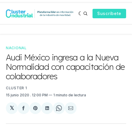
Suscríbete
NACIONAL
Audi México ingresa a la Nueva
Normalidad con capacitación de
colaboradores
CLUSTER 1
15 junio 2020
. 12:00 PM
1 minuto de lectura
𝕏
Compartir
Share
Compartir
Share
Compartir
en
on
en
on
via
Facebook
Pinterest
LinkedIn
WhatsApp
Email