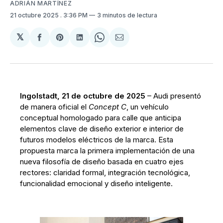
ADRIÁN MARTÍNEZ
21 octubre 2025
. 3:36 PM
3 minutos de lectura
𝕏
Compartir
Share
Compartir
Share
Compartir
en
on
en
on
via
Facebook
Pinterest
LinkedIn
WhatsApp
Email
Ingolstadt, 21 de octubre de 2025
– Audi presentó
de manera oficial el
Concept C
, un vehículo
conceptual homologado para calle que anticipa
elementos clave de diseño exterior e interior de
futuros modelos eléctricos de la marca. Esta
propuesta marca la primera implementación de una
nueva filosofía de diseño basada en cuatro ejes
rectores: claridad formal, integración tecnológica,
funcionalidad emocional y diseño inteligente.