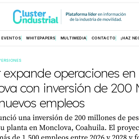
EVENTOS
WHITEPAPERS
MULTIMEDIA
CONTACTO
¡HAZ NE
VERSIONES
t expande operaciones en
ova con inversión de 200
 nuevos empleos
nció una inversión de 200 millones de pes
u planta en Monclova, Coahuila. El proye
ás de 1,500 empleos entre 2026 y 2028 y f