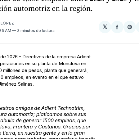
ión automotriz en la región.
 LÓPEZ
𝕏
Compart
Sh
:35 AM
3 minutos de lectura
en
on
Facebo
Pin
de 2026.- Directivos de la empresa Adient
operaciones en su planta de Monclova en
0 millones de pesos, planta que generará,
00 empleos, en evento en el que estuvo
iménez Salinas.
estros amigos de Adient Technotrim,
ura automotriz; platicamos sobre sus
oahuila de generar 1500 empleos, que
lova, Frontera y Castaños. Gracias por
 tierra, en nuestra gente y en la gran
emos para trabajar, emprender e invertir.