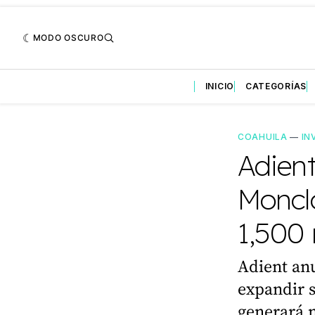
MODO OSCURO
INICIO
CATEGORÍAS
COAHUILA
—
IN
Adien
Moncl
1,500
Adient anu
expandir s
generará m