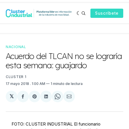
Suscríbete
NACIONAL
Acuerdo del TLCAN no se lograría
esta semana: guajardo
CLUSTER 1
17 mayo 2018
. 1:00 AM
1 minuto de lectura
𝕏
Compartir
Share
Compartir
Share
Compartir
en
on
en
on
via
Facebook
Pinterest
LinkedIn
WhatsApp
Email
FOTO: CLUSTER INDUSTRIAL El funcionario